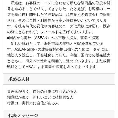
私達は、お客様のニーズに合わせて新たな製商品の取扱や開
発を進めることで成長してきました。たとえば、お客様のニー
ズを基に自社開発した特許製品は、現在多くの鉄道会社で採用
され、その安全性・利便性から高い評価をいただいておりま
す。今後も時代の変化やお客様のニーズに柔軟に対応し、既存
の枠にとらわれず、フィールドを広げてまいります。
■国内から海外（ASEAN）への市場の拡大、事業の拡充
新しい挑戦として、海外市場の開拓とM&Aを進めていま
す。ASEAN諸国への建築資材の輸出強化のために、タイに現
地法人を設立し、子会社化しました。今後、国内での販売拡大
とともに、海外への進出を積極的に進めていきます。また成長
戦略としてM&Aによる事業の拡充を図ってまいります。
求める人材
責任感が強く、自分の仕事に打ち込める人
知識欲が強く、新しいことに積極的な人
行動力、実行力に自信がある人
代表メッセージ