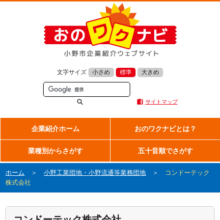
文字サイズ
小さめ
標準
大きめ
サイトマップ
企業紹介ホーム
おのワクナビとは？
業種別からさがす
五十音順でさがす
ホーム
＞
小野工業団地・小野流通等業務団地
＞
コンドーテック
株式会社
コンドーテック株式会社