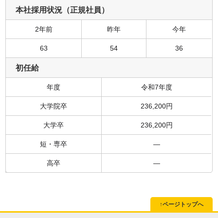
本社採用状況（正規社員）
2年前
昨年
今年
63
54
36
初任給
年度
令和7年度
大学院卒
236,200円
大学卒
236,200円
短・専卒
―
高卒
―
↑ページトップへ